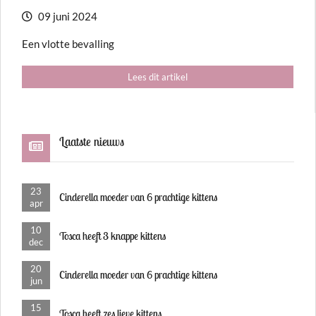
09 juni 2024
Een vlotte bevalling
Lees dit artikel
Laatste nieuws
23
Cinderella moeder van 6 prachtige kittens
apr
10
Tosca heeft 3 knappe kittens
dec
20
Cinderella moeder van 6 prachtige kittens
jun
15
Tosca heeft zes lieve kittens