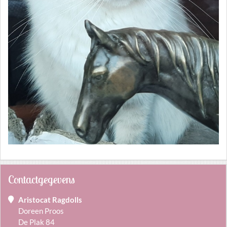
Contactgegevens
Aristocat Ragdolls
Doreen Proos
De Plak 84