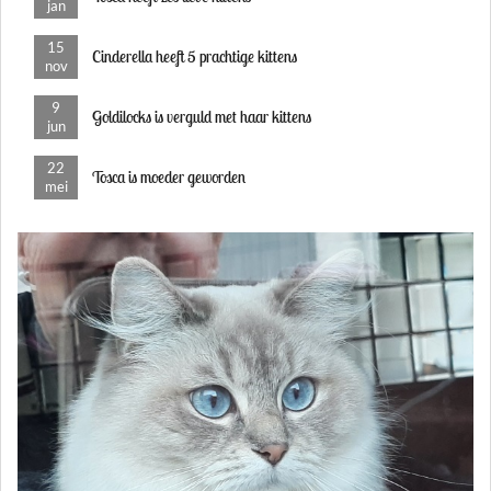
jan
15
Cinderella heeft 5 prachtige kittens
nov
9
Goldilocks is verguld met haar kittens
jun
22
Tosca is moeder geworden
mei