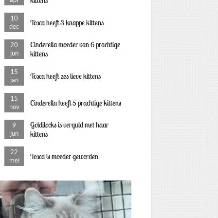
kittens
10
Tosca heeft 3 knappe kittens
dec
Cinderella moeder van 6 prachtige
20
jun
kittens
15
Tosca heeft zes lieve kittens
jan
15
Cinderella heeft 5 prachtige kittens
nov
Goldilocks is verguld met haar
9
jun
kittens
22
Tosca is moeder geworden
mei