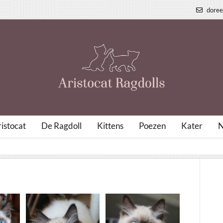
doree
istocat
De Ragdoll
Kittens
Poezen
Kater
N