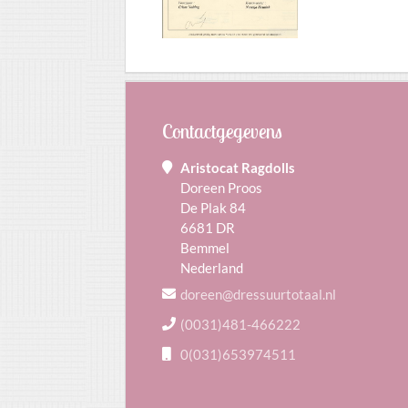
Contactgegevens
Aristocat Ragdolls
Doreen Proos
De Plak 84
6681 DR
Bemmel
Nederland
doreen@dressuurtotaal.nl
(0031)481-466222
0(031)653974511