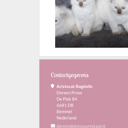
Contactgegevens
Aristocat Ragdolls
Doreen Proos
De Plak 84
6681 DR
Bemmel
Nederland
doreen@dressuurtotaal.nl