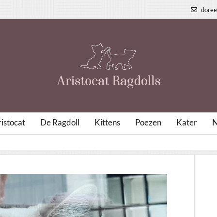
doree
istocat
De Ragdoll
Kittens
Poezen
Kater
N