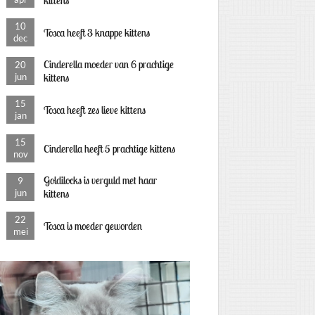
kittens
10
Tosca heeft 3 knappe kittens
dec
Cinderella moeder van 6 prachtige
20
jun
kittens
15
Tosca heeft zes lieve kittens
jan
15
Cinderella heeft 5 prachtige kittens
nov
Goldilocks is verguld met haar
9
jun
kittens
22
Tosca is moeder geworden
mei